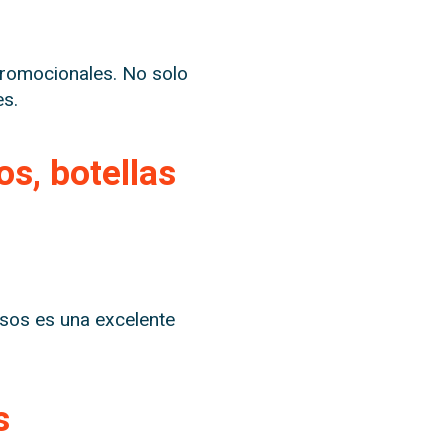
promocionales. No solo
es.
os, botellas
asos es una excelente
s