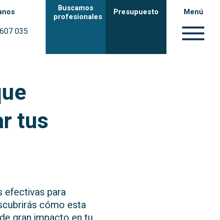
Buscamos
anos
Presupuesto
Menú
profesionales
 607 035
que
r tus
s efectivas para
escubrirás cómo esta
 de gran impacto en tu