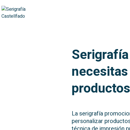
Serigrafí
necesitas
producto
La serigrafía promocio
personalizar productos
técnica de impresión p